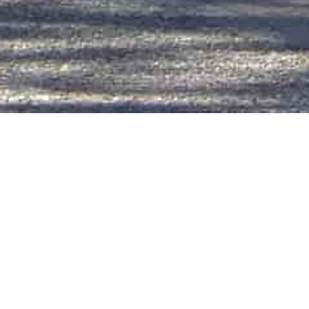
1 - 30
Het Groene Kruis
Buurtvereniging Steggerda Kerkbuurt  
Buurtvereniging Steggerdasloot (verzorgden het 
vervoer van de overledene met paard en koets))
Korfbalvereniging Samenspel 
Korfbalvereniging K.C.S. ( 1918 -  ca 1928) 
Voetbalvereniging Forward 
R.K. voetbalvereniging Steggerda Boys. 
Meisjesvereniging "Het Mosterdzaadje” 
Knapenvereniging 
Vereniging voor openbaar onderwijs (afdeling) 