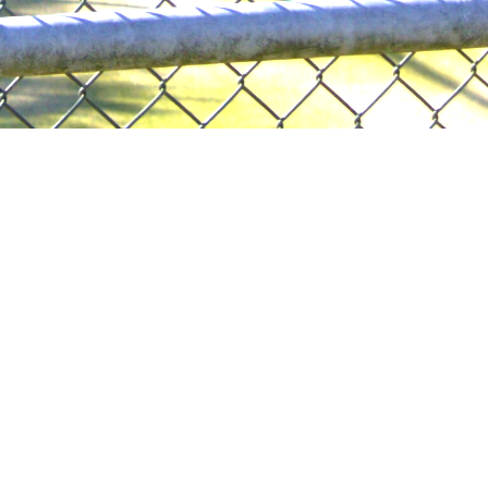
Uitvaartvereniging De Laatste Eer
Steggerda
Steggerda in beweging